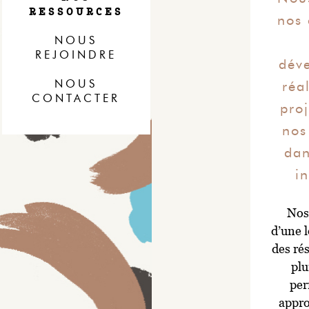
RESSOURCES
A
NNE
nos 
V
AUCHER
NOUS
REJOINDRE
dév
NOUS
réa
CONTACTER
proj
nos
dan
i
Nos
d’une 
des ré
plu
per
appro