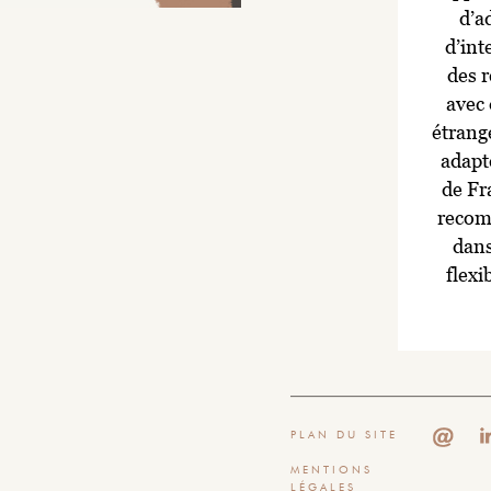
d’a
d’int
des r
avec
étrang
adapte
de Fr
recom
dans
flexi
Not
PLAN DU SITE
« u
MENTIONS
LÉGALES