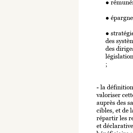
● rémunér
● épargne 
● stratégi
des systè
des dirig
législatio
;
- la définiti
valoriser ce
auprès des sa
cibles, et de
répartir les 
et déclarative