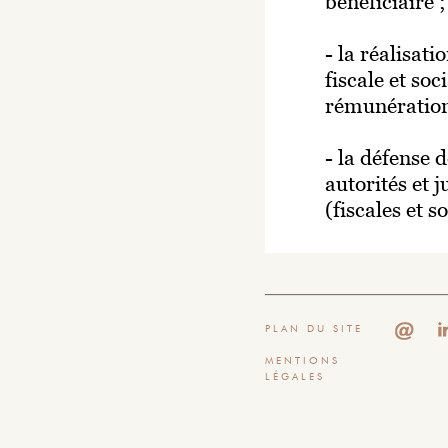
bénéficiaire ;
- la réalisati
fiscale et soc
rémunérations
- la défense d
autorités et 
(fiscales et s
RELATIONS AV
RÉMUNÉRATI
PLAN DU SITE
MENTIONS
Emanation du Conse
LÉGALES
Surveillance, le co
rôle et ses responsa